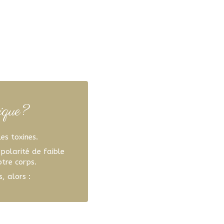
nique?
les toxines.
 polarité de faible
otre corps.
, alors :