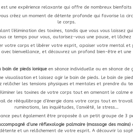
 est une expérience relaxante qui offre de nombreux bienfaits p
vous créez un moment de détente profonde qui favorise la circu
le corps.
lant l'élimination des toxines, tandis que vous vous laissez gui
ous ce temps pour vous, autorisez-vous une pause, et lâchez 
er votre corps et libérer votre esprit, apaiser votre mental e
 avec bienveillance, et découvrez un profond bien-être et une 
u bain de pieds ionique
en séance individuelle ou en séance de
 visualisation et laissez agir le bain de pieds. Le bain de pied
ez relâcher les tensions physiques et mentales et prendre du 
éliminer les toxines de votre corps tout en amenant le calme 
ail de rééquilibrage d'énergie dans votre corps tout en travai
ruminations, les inquiétudes, l'anxiété, le stress...
éance peut également être proposée à un petit groupe de 3 p
 accompagné d'une réflexologie palmaire (massage des mains)
a
détente et un relâchement de votre esprit. A découvrir la soph