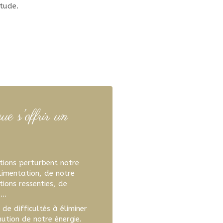
itude.
ue s'offrir un
tions perturbent notre
alimentation, de notre
ions ressenties, de
 …
de difficultés à éliminer
ution de notre énergie.