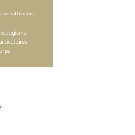
 sur différentes
Tabagisme
rticulaires
corps
?