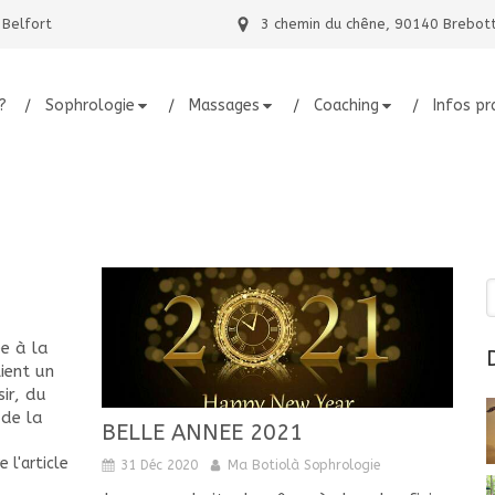
 Belfort
3 chemin du chêne, 90140 Brebot
?
Sophrologie
Massages
Coaching
Infos pr
R
ée à la
ient un
ir, du
 de la
BELLE ANNEE 2021
re l'article
31 Déc 2020
Ma Botiolà Sophrologie