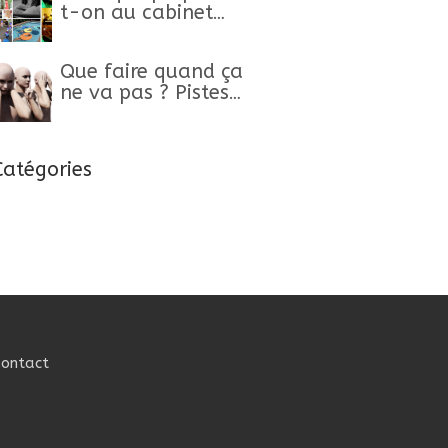
t-on au cabinet
Ma Botiolà
Sophrologie
Que faire quand ça
ne va pas ? Pistes,
clés et conseils
pour retrouver un
mieux-être
Catégories
Contact