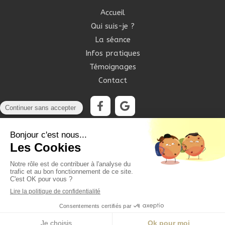
Accueil
Qui suis-je ?
La séance
Infos pratiques
Témoignages
Contact
©2020 Ma Botiolà Sophrologie - Sophrologie
Plan du site
Mentions légales
Création et référencement du site par Simplébo
Ce site est parrainé par la
Chambre Syndicale de la Sophrologie