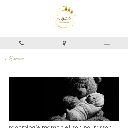
Maman
sophrologie maman et son nourrisson